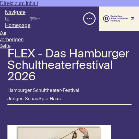
Direkt zum Inhalt
Navigate
to
Homepage
Zur
vorherigen
Seite
FLEX - Das Hamburger
Schultheaterfestival
2026
Hamburger Schultheater-Festival
Junges SchauSpielHaus