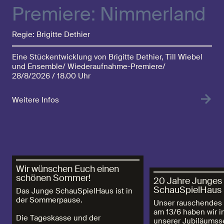
Premiere: Nimmerland
Regie: Brigitte Dethier
Eine Stückentwicklung von Brigitte Dethier, Till Wiebel
und Ensemble/ Wiederaufnahme-Premiere/
28/8/2026 /
18.00 Uhr
Weitere Infos
Wir wünschen Euch einen
schönen Sommer!
20 Jahre Junges
SchauSpielHaus
Das Junge SchauSpielHaus ist in
der Sommerpause.
Unser rauschendes 
am 13/6 haben wir in
Die Tageskasse und der
unserer Jubiläumss