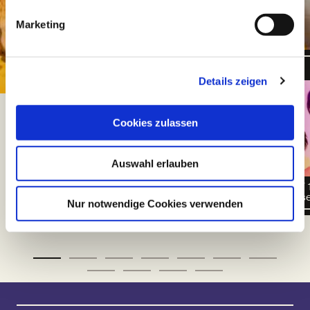
Marketing
Previous slide
Next slide
Sleeping Beauties
Momo
Details zeigen
Cookies zulassen
Auswahl erlauben
Postgraduierten-Projekt / 13+
von Michael Ende /
Regie: Tamara Sonja
Regie: Sophie Glas
Nur notwendige Cookies verwenden
Aijamathiesen