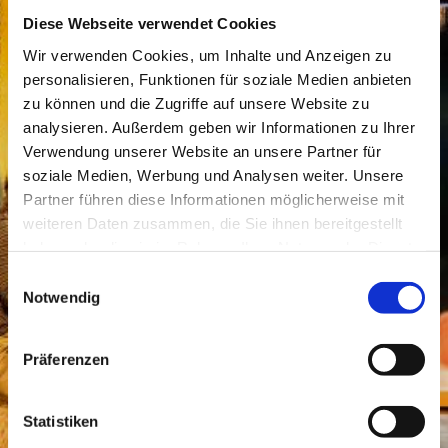
Aktuelle Trailer
Diese Webseite verwendet Cookies
Wir verwenden Cookies, um Inhalte und Anzeigen zu
personalisieren, Funktionen für soziale Medien anbieten
ein Tanztheaterstück ohne
zu können und die Zugriffe auf unsere Website zu
Sprache / 6+
analysieren. Außerdem geben wir Informationen zu Ihrer
Regie & Choreografie: Ceren
Oran
Verwendung unserer Website an unsere Partner für
soziale Medien, Werbung und Analysen weiter. Unsere
Partner führen diese Informationen möglicherweise mit
weiteren Daten zusammen, die Sie ihnen bereitgestellt
haben oder die sie im Rahmen Ihrer Nutzung der Dienste
gesammelt haben.
Einwilligungsauswahl
Notwendig
Präferenzen
Statistiken