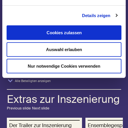
Mit:
Victoria Kraft
,
Silvio T. Kretschmer
,
Christine
Ochsenhofer
,
Parsa Yaghoubi Pour
Details zeigen
Regie:
Brigitte Dethier
Cookies zulassen
Bühne:
Karlotta Matthies
,
Katrin Plötzky
Auswahl erlauben
Kostüme:
Hanna Roxane Scherwinski
Nur notwendige Cookies verwenden
Alle Beteiligten anzeigen
Extras zur Inszenierung
Previous slide
Next slide
Der Trailer zur Inszenierung
Ensemblegespräc