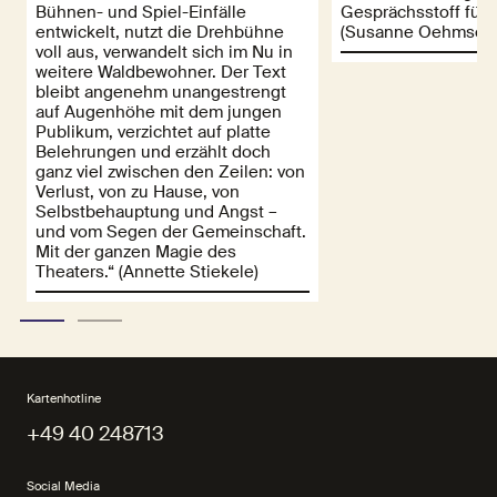
Bühnen- und Spiel-Einfälle
Gesprächsstoff für 
entwickelt, nutzt die Drehbühne
(Susanne Oehmsen
voll aus, verwandelt sich im Nu in
weitere Waldbewohner. Der Text
bleibt angenehm unangestrengt
auf Augenhöhe mit dem jungen
Publikum, verzichtet auf platte
Belehrungen und erzählt doch
ganz viel zwischen den Zeilen: von
Verlust, von zu Hause, von
Selbstbehauptung und Angst –
und vom Segen der Gemeinschaft.
Mit der ganzen Magie des
Theaters.“ (Annette Stiekele)
Kartenhotline
+49 40 248713
+49 40 248713
Social Media