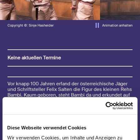
Copyright ©: Sinje Hasheider
Animation anhalten
Keine aktuellen Termine
Vor knapp 100 Jahren erfand der österreichische Jäger
und Schriftsteller Felix Salten die Figur des kleinen Rehs
Bambi. Kaum geboren, steht Bambi da und erkundet auf
wackeligen Beinen und mit riesigen Augen neugierig
seine Umgebung. Hier im Wald gibt es viel zu entdecken:
Im Dickicht der Bäume erstreckt sich eine ganze Welt
wundersamer Naturschauspiele, aufregender Abenteuer,
toller Freundschaften und großer Gefahren.
Diese Webseite verwendet Cookies
Was als Titelheld eines zunächst eher wenig beachteten
Wir verwenden Cookies, um Inhalte und Anzeigen zu
Romans begann, wurde durch die Walt Disney-