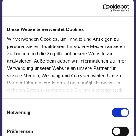
Diese Webseite verwendet Cookies
Wir verwenden Cookies, um Inhalte und Anzeigen zu
personalisieren, Funktionen für soziale Medien anbieten
11/10/2026 / 19.00 
Große Bühne Wiesendamm
Studio Wiesendam
zu können und die Zugriffe auf unsere Website zu
analysieren. Außerdem geben wir Informationen zu Ihrer
Verwendung unserer Website an unsere Partner für
soziale Medien, Werbung und Analysen weiter. Unsere
Produktionen der
Partner führen diese Informationen möglicherweise mit
weiteren Daten zusammen, die Sie ihnen bereitgestellt
Spielzeit 2024/25
haben oder die sie im Rahmen Ihrer Nutzung der Dienste
gesammelt haben.
Einwilligungsauswahl
Previous slide
Next slide
Notwendig
Im Spiegelsaal
Die Leiden der j
Präferenzen
nach der Graphic Novel von Liv
frei nach Johann W