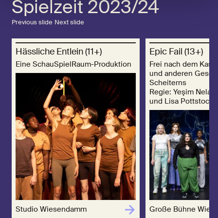
Spielzeit 2023/24
Previous slide
Next slide
Hässliche Entlein (11+)
Epic Fail (13+)
Eine SchauSpielRaum-Produktion
Frei nach dem Kass
und anderen Gesch
Scheiterns
Regie: Yeşim Nela 
und Lisa Pottstock
Studio Wiesendamm
Große Bühne Wie