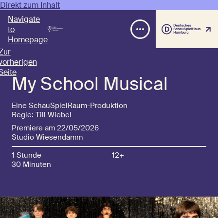
Direkt zum Inhalt
Navigate
to
Homepage
Zur
vorherigen
Seite
My School Musical
Eine SchauSpielRaum-Produktion
Regie: Till Wiebel
Premiere am 22/05/2026
Studio Wiesendamm
1 Stunde
12+
30 Minuten