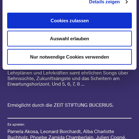
an der amerikanischen High School zwischen
Details zeigen
Selbstfindung und Herzschmerz in mitreißende Songs
und spektakuläre Choreografien verpackten. Aber wie
viel hat dieses Bild von Schule mit der Realität zu tun?
Cookies zulassen
Statistiken belegen, wie sehr junge Menschen unter
dem Bildungssystem, dem hohen Leistungsdruck und
dem Schulalltag mit seinen sozialen Dynamiken leiden
Auswahl erlauben
und deswegen erkranken.
Das dokumentarische Musiktheaterprojekt
My School
Musical
gibt jungen Menschen im Alter von 15 bis 20
Nur notwendige Cookies verwenden
Jahren eine Bühne, um von ihrem Leben in der Schule
zu erzählen. Eine musikalische Abrechnung mit
Lehrplänen und Lehrkräften samt ehrlichen Songs über
Sehnsüchte, Zukunftsängste und das Scheitern am
Erwartungshorizont. Und 5, 6, 7, 8 …
Ermöglicht durch die ZEIT STIFTUNG BUCERIUS.
Es spielen:
Pamela Akosa
,
Leonard Borchardt
,
Alba Charlotte
Buchholz
,
Phoebe Zamida Chamberlain
,
Julien Cogné
,