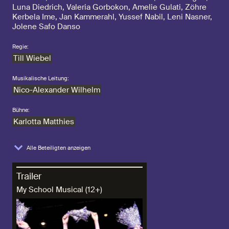
Luna Diedrich
,
Valeria Gorbokon
,
Amelie Gulati
,
Zöhre
Kerbela Ime
,
Jan Kammerahl
,
Yussef Nabil
,
Leni Nasner
,
Jolene Safo Danso
Regie:
Till Wiebel
Musikalische Leitung:
Nico-Alexander Wilhelm
Bühne:
Karlotta Matthies
Alle Beteiligten anzeigen
Trailer
My School Musical (12+)