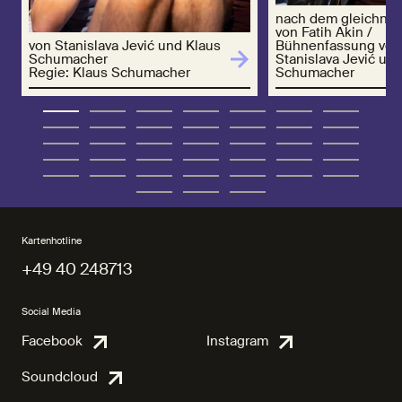
nach dem gleichnam
von Fatih Akin /
von Stanislava Jević und Klaus
Bühnenfassung von
Schumacher
Stanislava Jević un
Regie: Klaus Schumacher
Schumacher
Kartenhotline
+49 40 248713
+49 40 248713
Social Media
Facebook
Instagram
Facebook
Instagra
Soundcloud
Soundcloud