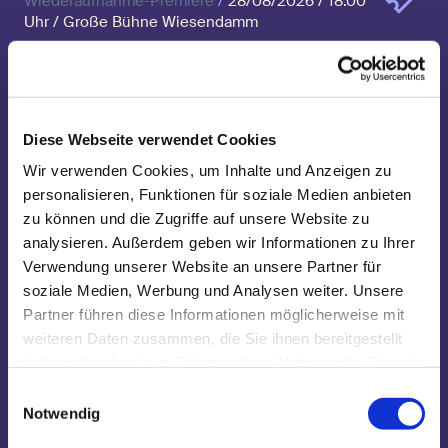
Wiederaufnahme-Premiere
/
28/08/2026 / 18.00
Uhr / Große Bühne Wiesendamm
Nimmerland
15/09/2026 / 10.30 Uhr / Große Bühne
Wiesendamm
Diese Webseite verwendet Cookies
Wir verwenden Cookies, um Inhalte und Anzeigen zu
Nimmerland
personalisieren, Funktionen für soziale Medien anbieten
16/09/2026 / 10.30 Uhr / Große Bühne
zu können und die Zugriffe auf unsere Website zu
Wiesendamm
analysieren. Außerdem geben wir Informationen zu Ihrer
Verwendung unserer Website an unsere Partner für
Nimmerland
soziale Medien, Werbung und Analysen weiter. Unsere
18/09/2026 / 10.30 Uhr / Große Bühne
Partner führen diese Informationen möglicherweise mit
Wiesendamm
weiteren Daten zusammen, die Sie ihnen bereitgestellt
haben oder die sie im Rahmen Ihrer Nutzung der Dienste
Nimmerland
gesammelt haben.
Einwilligungsauswahl
Notwendig
Bloomy Sunday
/
20/09/2026 / 11.00 Uhr / Große
Bühne Wiesendamm