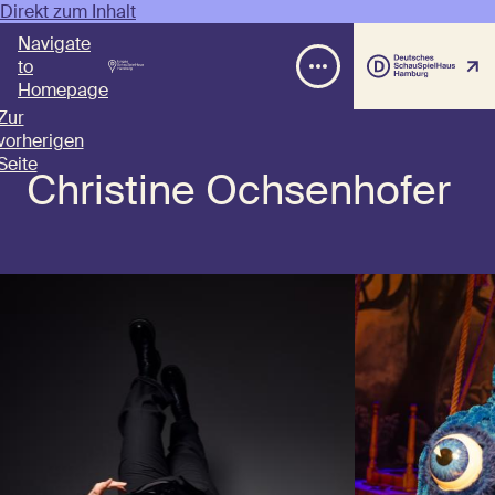
Direkt zum Inhalt
Navigate
to
Homepage
Zur
vorherigen
Seite
Christine Ochsenhofer