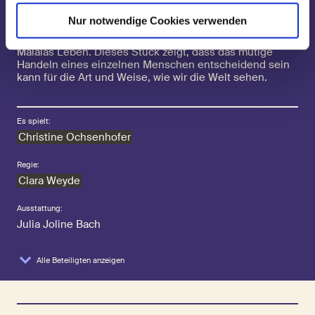
heran: Sie trägt Blog-Einträge und Zeitungsartikel
zusammen, konfrontiert sich selbst mit ihren Vorurteilen
Nur notwendige Cookies verwenden
gegenüber dem Islam und vergegenwärtigt für kurze
Momente alltägliche und dramatische Situationen aus
Malalas Leben. Dieses Stück zeigt, dass das mutige
Handeln eines einzelnen Menschen entscheidend sein
kann für die Art und Weise, wie wir die Welt sehen.
Es spielt:
Christine Ochsenhofer
Regie:
Clara Weyde
Ausstattung:
Julia Joline Bach
Alle Beteiligten anzeigen