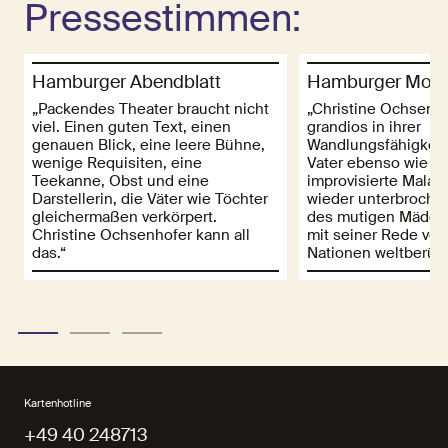
Pressestimmen:
Hamburger Abendblatt
Hamburger Morg
„Packendes Theater braucht nicht
„Christine Ochsenho
viel. Einen guten Text, einen
grandios in ihrer
genauen Blick, eine leere Bühne,
Wandlungsfähigkeit,
wenige Requisiten, eine
Vater ebenso wie ei
Teekanne, Obst und eine
improvisierte Malal
Darstellerin, die Väter wie Töchter
wieder unterbroche
gleichermaßen verkörpert.
des mutigen Mädch
Christine Ochsenhofer kann all
mit seiner Rede vor
das.“
Nationen weltberüh
Kartenhotline
+49 40 248713
+49 40 248713