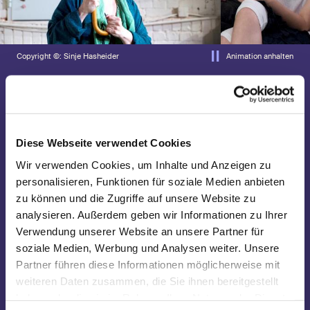
Copyright ©: Sinje Hasheider
Animation anhalten
Keine aktuellen Termine
Diese Webseite verwendet Cookies
Wir verwenden Cookies, um Inhalte und Anzeigen zu
personalisieren, Funktionen für soziale Medien anbieten
Malala Yousafzai ist die wohl jüngste
Menschenrechtsaktivistin der Geschichte. Sie kämpft
zu können und die Zugriffe auf unsere Website zu
seit 2008 gegen das Bildungsverbot für Mädchen in
analysieren. Außerdem geben wir Informationen zu Ihrer
ihrer Heimat Pakistan. Schon im Alter von 11 Jahren
Verwendung unserer Website an unsere Partner für
begann sie für die BBC ein Blog-Tagebuch über ihren
Alltag unter der pakistanischen Taliban zu schreiben.
soziale Medien, Werbung und Analysen weiter. Unsere
Ihre Geschichte sorgte international für Erschütterung,
Partner führen diese Informationen möglicherweise mit
als sie im Oktober 2012 im Alter von 15 Jahren auf ihrem
weiteren Daten zusammen, die Sie ihnen bereitgestellt
Weg zur Schule von Taliban-Kämpfern brutal
niedergeschossen wurde. Die Kugel traf Malala aus
haben oder die sie im Rahmen Ihrer Nutzung der Dienste
nächster Nähe in den Kopf; doch wie durch ein Wunder