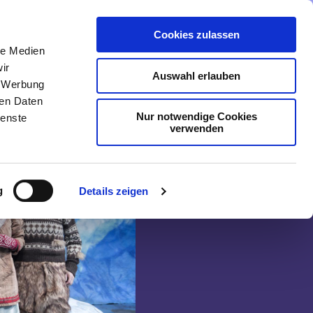
Cookies zulassen
nmeldung
Menü
le Medien
ir
Auswahl erlauben
, Werbung
ren Daten
Nur notwendige Cookies
ienste
verwenden
g
Details zeigen