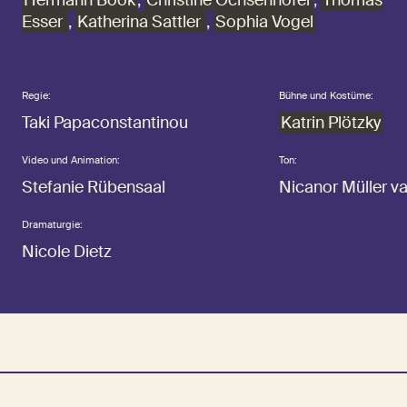
Hermann Book
,
Christine Ochsenhofer
,
Thomas
Esser
,
Katherina Sattler
,
Sophia Vogel
Regie:
Bühne und Kostüme:
Taki Papaconstantinou
Katrin Plötzky
Video und Animation:
Ton:
Stefanie Rübensaal
Nicanor Müller v
Dramaturgie:
Nicole Dietz