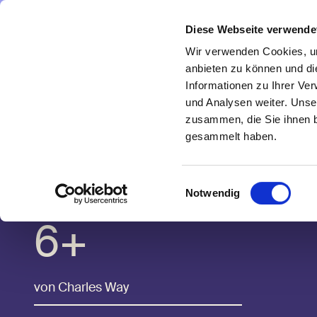
Direkt zum Inhalt
Diese Webseite verwende
Navigate
to
Wir verwenden Cookies, um
Homepage
anbieten zu können und di
Informationen zu Ihrer Ve
Zur
und Analysen weiter. Unse
vorherigen
zusammen, die Sie ihnen b
Seite
gesammelt haben.
In einer kalten
Winternacht
Einwilligungsauswahl
Notwendig
6+
von Charles Way