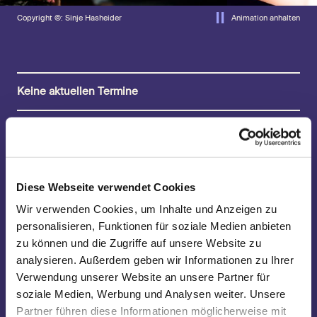
Copyright ©: Sinje Hasheider
Animation anhalten
Keine aktuellen Termine
„Meine Geschichte ist die eines Menschen – nicht eines
erfundenen, eines möglichen, eines idealen oder
sonstwie nicht vorhandenen, sondern eines wirklichen,
Diese Webseite verwendet Cookies
einmaligen, lebenden Menschen.“ Dieser einmalige
Mensch heißt Emil Sinclair und beginnt seine Erinnerung
Wir verwenden Cookies, um Inhalte und Anzeigen zu
mit dem Moment, in dem ihm aufgeht, dass die Welt aus
zwei Welten besteht: einer heilen, milden und hellen
personalisieren, Funktionen für soziale Medien anbieten
und einer dunklen, die das Verbotene und Gewaltsame
zu können und die Zugriffe auf unsere Website zu
beheimatet. Emil, dessen Zuhause die dunkle Seite
analysieren. Außerdem geben wir Informationen zu Ihrer
nicht zu kennen scheint, ist fasziniert von dieser
Entdeckung. In Person des Straßenjungen Kromer
Verwendung unserer Website an unsere Partner für
verfällt er ihr und wird, naiv und unerfahren, auch gleich
soziale Medien, Werbung und Analysen weiter. Unsere
zu deren Opfer, wäre da nicht Max Demian, der ihn aus
Partner führen diese Informationen möglicherweise mit
Kromers Griff befreit. Demian ist anders als alle, denen