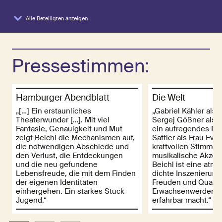
Alle Beteiligten anzeigen
Pressestimmen:
Hamburger Abendblatt
Die Welt
„[…] Ein erstaunliches
„Gabriel Kähler als 
Theaterwunder […]. Mit viel
Sergej Gößner als 
Fantasie, Genauigkeit und Mut
ein aufregendes Paa
zeigt Beichl die Mechanismen auf,
Sattler als Frau Eva 
die notwendigen Abschiede und
kraftvollen Stimme z
den Verlust, die Entdeckungen
musikalische Akzent
und die neu gefundene
Beichl ist eine atm
Lebensfreude, die mit dem Finden
dichte Inszenierung
der eigenen Identitäten
Freuden und Quale
einhergehen. Ein starkes Stück
Erwachsenwerdens s
Jugend.“
erfahrbar macht.“