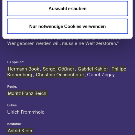
einzupassen und den Weg zu uns gar nicht erst zu
Auswahl erlauben
versuchen? Und wenn wir versuchen ihn zu gehen,
wohin führt er uns eigentlich? Er stellt sich den Fragen
des Erwachsenwerdens und des Kampfes ein Mensch zu
Nur notwendige Cookies verwenden
sein.
"Der Vogel kämpft sich aus dem Ei. Das Ei ist die Welt.
Wer geboren werden will, muss eine Welt zerstören."
Es spielen:
Hermann Book
,
Sergej Gößner
,
Gabriel Kähler
,
Philipp
Kronenberg
,
Christine Ochsenhofer
,
Genet Zegay
Regie:
Moritz Franz Beichl
Bühne:
Ulrich Frommhold
Kostüme:
Astrid Klein