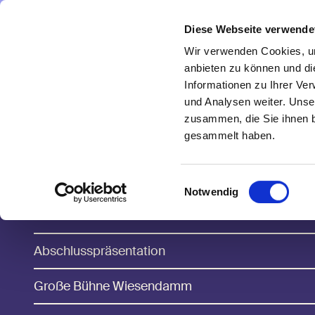
Direkt zum Inhalt
Diese Webseite verwende
Navigate
to
Wir verwenden Cookies, um
Homepage
anbieten zu können und di
Informationen zu Ihrer Ve
und Analysen weiter. Unse
zusammen, die Sie ihnen b
YOUtopia-Ca
gesammelt haben.
2026
Einwilligungsauswahl
Notwendig
Abschlusspräsentation
Große Bühne Wiesendamm