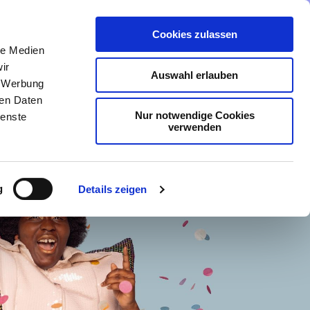
Cookies zulassen
nmeldung
Menü
le Medien
ir
Auswahl erlauben
, Werbung
ren Daten
Nur notwendige Cookies
ienste
verwenden
g
Details zeigen