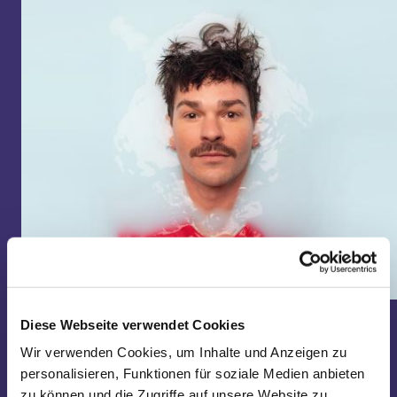
Copyright ©: Sinje Hasheider
Diese Webseite verwendet Cookies
Wir verwenden Cookies, um Inhalte und Anzeigen zu
personalisieren, Funktionen für soziale Medien anbieten
Keine aktuellen Termine
zu können und die Zugriffe auf unsere Website zu