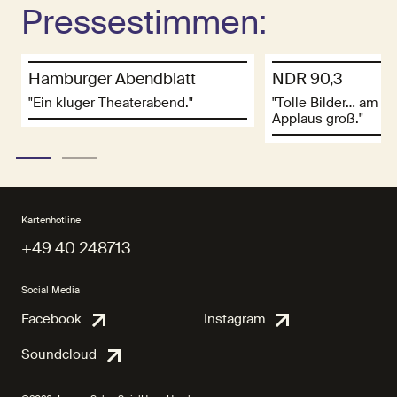
Pressestimmen:
Hamburger Abendblatt
NDR 90,3
"Ein kluger Theaterabend."
"Tolle Bilder… am En
Applaus groß."
Kartenhotline
+49 40 248713
+49 40 248713
Social Media
Facebook
Instagram
Facebook
Instagra
Soundcloud
Soundcloud