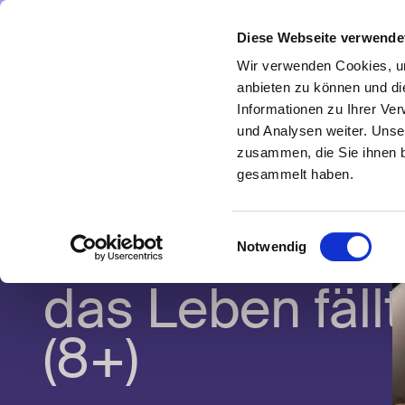
Direkt zum Inhalt
Diese Webseite verwende
Navigate
to
Wir verwenden Cookies, um
Homepage
anbieten zu können und di
Informationen zu Ihrer Ve
Zur
und Analysen weiter. Unse
vorherigen
zusammen, die Sie ihnen b
Seite
gesammelt haben.
Liebe Grüße ...
oder Wohin
Einwilligungsauswahl
Notwendig
das Leben fällt
(8+)