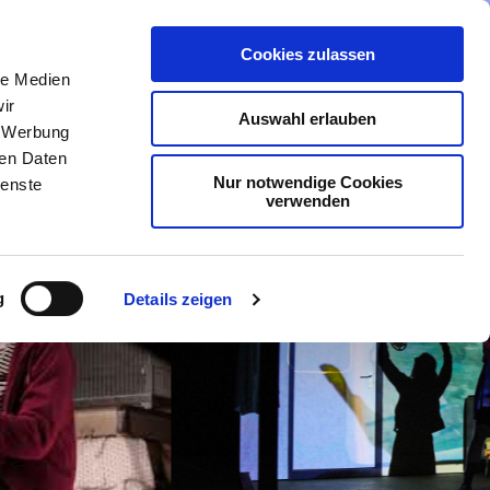
Cookies zulassen
nmeldung
Menü
le Medien
ir
Auswahl erlauben
, Werbung
ren Daten
Nur notwendige Cookies
ienste
verwenden
g
Details zeigen