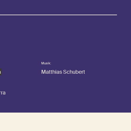
Musik:
a
Matthias Schubert
rra